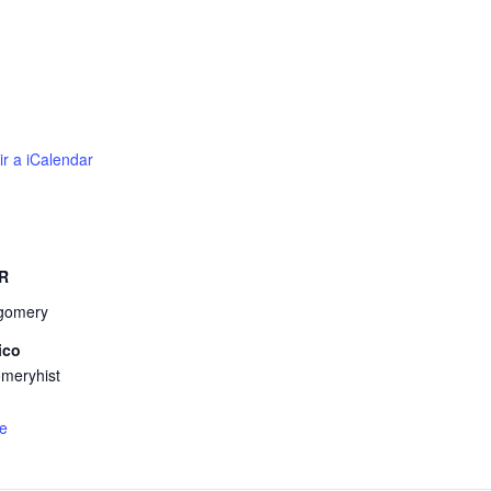
ir a iCalendar
R
tgomery
ico
meryhist
de