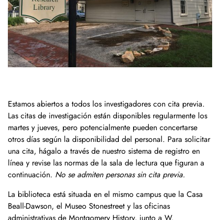
Donaciones a la Biblioteca y Colecciones Es
Colecciones digitales
Colecciones de museos
Acerca de las colecciones digitales
Archivos del condado de Montgomery
Repositorio digital
Acerca de las colecciones del museo
Estamos abiertos a todos los investigadores con cita previa.
Museos y exposiciones
Colección de fotografías
Donaciones de colecciones de museos
Las citas de investigación están disponibles regularmente los
martes y jueves, pero potencialmente pueden concertarse
Historia del condado
Museos
Periódicos del condado de Montgomery
otros días según la disponibilidad del personal. Para solicitar
una cita, hágalo a través de nuestro sistema de registro en
Eventos y programas
Exposiciones en línea
Explorar la historia del condado
Historias orales
línea y revise las normas de la sala de lectura que figuran a
continuación.
No se admiten personas sin cita previa.
Acerca de
Exposiciones anteriores
250 aniversario del condado de Montgomery
Conversaciones sobre Historia
La biblioteca está situada en el mismo campus que la Casa
Participa
Exposiciones temporales
Historias orales
2025 Conferencia de Historia del Condado de 
Quiénes somos
Beall-Dawson, el Museo Stonestreet y las oficinas
administrativas de Montgomery History, junto a W.