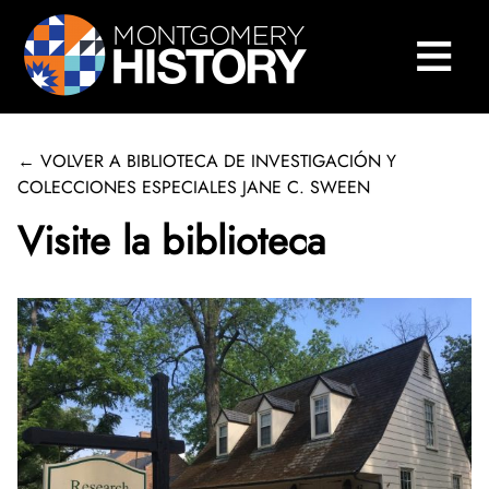
×
Saltar navegación
≡
Cerrar Menú
Inicio
Centro de Historia de Montgomery
← VOLVER A BIBLIOTECA DE INVESTIGACIÓN Y
Biblioteca y colecciones
COLECCIONES ESPECIALES JANE C. SWEEN
Visite la biblioteca
Buscar en nuestras colecciones
Biblioteca de Investigación Sween
Acerca de la Biblioteca Sween
Visite la biblioteca
Servicios de investigación y escaneado