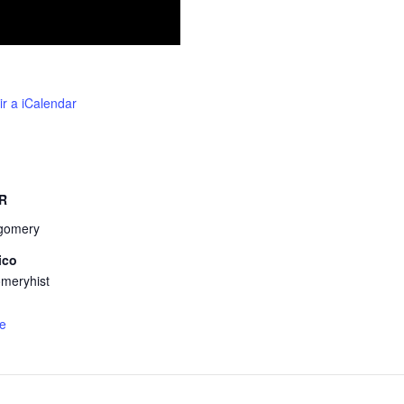
ir a iCalendar
R
tgomery
ico
meryhist
de