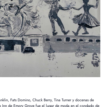
ranklin, Fats Domino, Chuck Berry, Tina Turner y docenas de
rop Inn de Emory Grove fue el lugar de moda en el condado de