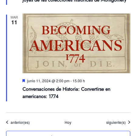
MAR
11
Destacadas
junio 11, 2024 @ 2:00 pm
-
15.00 h
Conversaciones de Historia: Convertirse en
americanos: 1774
Eventos
Eventos
anterior(es)
Hoy
siguiente(s)