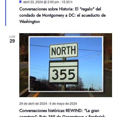
Destacadas
abril 23, 2024 @ 2:00 pm
-
15.30 h
Conversaciones sobre Historia: El "regalo" del
condado de Montgomery a DC: el acueducto de
Washington
LUN
29
29 de abril de 2024
-
5 de mayo de 2024
Conversaciones históricas REWIND: "La gran
carretera": Ruta 355 de Georgetown a Frederick