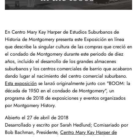
Donar ahora
Bóveda de vídeo
Oficina de Conferenciantes
Preguntas frecuentes
Participa
Donaciones a la Biblioteca y Colecciones Es
Colección de fotografías
Donaciones de colecciones de museos
Buscar en
Historia afroamericana
Día Nacional de la Historia
Liderazgo
Cómo donar
Periódicos del condado de Montgomery
En
Centro Mary Kay Harper de Estudios Suburbanos
de
English
La historia del condado de Montgomery
Lista
Carreras profesionales
Únase a nuestra lista de correo
Historias orales
Consejo de Administración
Hacer una donación
Historia de Montgomery presenta este
Exposición en línea
que describe la singular cultura de las compras que creció en
Centro Mary Kay Harper de Estudios Suburbanos
Calendario
Asistir a un acto
Personal
Únase al Círculo Lilly Stone
el condado de Montgomery durante este periodo de diez
años, incluido el desarrollo de los grandes almacenes
Otros sitios y organizaciones históricos
Eventos destacados
Oportunidades de voluntariado
Dejar un legado
suburbanos y los centros comerciales de barrio que acabaron
dando lugar al nacimiento del centro comercial suburbano.
Donación de acciones
Esta exposición
se lanzó originalmente junto con "BOOM: la
década de 1950 en el condado de Montgomery", un
Regalos en honor o memoria
programa de 2018 de exposiciones y eventos organizados
por Montgomery History.
Abierto el 27 de abril de 2018
Desarrollado y escrito por Sarah Hedlund; Comisariado por
Bob Bachman, Presidente,
Centro Mary Kay Harper de