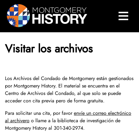
×
Saltar navegación
≡
Cerrar Menú
Inicio
Centro de Historia de Montgomery
Visitar los archivos
Biblioteca y colecciones
Museos y exposiciones
Buscar en nuestras colecciones
Los Archivos del Condado de Montgomery están gestionados
Historia del condado
Biblioteca de Investigación Sween
Museos
por Montgomery History. El material se encuentra en el
Centro de Archivos del Condado, al que solo se puede
Eventos y programas
Colecciones digitales
Exposiciones en línea
Explorar la historia del condado
Acerca de la Biblioteca Sween
acceder con cita previa pero de forma gratuita.
Para solicitar una cita, por favor
envíe un correo electrónico
Acerca de
Colecciones de museos
Exposiciones anteriores
250 aniversario del condado de Montgomery
Conversaciones sobre Historia
Visite la biblioteca
Acerca de las colecciones digitales
al archivero
o llame a la biblioteca de investigación de
Montgomery History al 301-340-2974.
Participa
Archivos del condado de Montgomery
Exposiciones temporales
Historias orales
2025 Conferencia de Historia del Condado de 
Quiénes somos
Servicios de investigación y escaneado
Repositorio digital
Acerca de las colecciones del museo