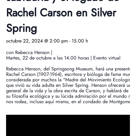
Donar ahora
Bóveda de vídeo
Oficina de Conferenciantes
Preguntas frecuentes
Participa
Donaciones a la Biblioteca y Colecciones Es
Colección de fotografías
Donaciones de colecciones de museos
Rachel Carson en Silver
Buscar en
Historia afroamericana
Día Nacional de la Historia
Liderazgo
Cómo donar
Periódicos del condado de Montgomery
Spring
English
La historia del condado de Montgomery
Lista
Carreras profesionales
Únase a nuestra lista de correo
Historias orales
Consejo de Administración
Hacer una donación
octubre 22, 2024 @ 2:00 pm
-
15.00 h
Centro Mary Kay Harper de Estudios Suburbanos
Calendario
Asistir a un acto
Personal
Únase al Círculo Lilly Stone
con Rebecca Henson |
Martes, 22 de octubre a las 14.00 horas | Evento virtual
Otros sitios y organizaciones históricos
Eventos destacados
Oportunidades de voluntariado
Dejar un legado
Rebecca Henson, del Springsong Museum, hará una presentaci
Rachel Carson (1907-1964), escritora y bióloga de fama mundia
Donación de acciones
considerada por muchos la "Madre del Movimiento Ecologista
que vivió su vida adulta en Silver Spring. Henson ofrecerá una 
general de la vida y la obra escrita de Carson, y hablará de su 
Regalos en honor o memoria
su filosofía ecológica y su lúcida admiración por el mundo nat
nos rodea, incluso aquí mismo, en el condado de Montgomery.