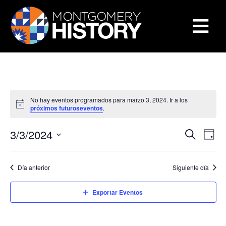
×
Saltar navegación
≡
Cerrar Menú
Inicio
Centro de Historia de Montgomery
Biblioteca y colecciones
No hay eventos programados para marzo 3, 2024. Ir a los
Aviso
próximos futuroseventos
.
Museos y exposiciones
Buscar en nuestras colecciones
Búsque
Nav
3/3/2024
BUSCAR
Historia del condado
Biblioteca de Investigación Sween
Museos
DÍA
de
y
Seleccionar
vista
fecha.
navegac
Eventos y programas
Colecciones digitales
Exposiciones en línea
Explorar la historia del condado
Acerca de la Biblioteca Sween
de
Día anterior
Siguiente día
de
Even
Acerca de
Colecciones de museos
Exposiciones anteriores
250 aniversario del condado de Montgomery
Conversaciones sobre Historia
Visite la biblioteca
Acerca de las colecciones digitales
vistas
Exportar Eventos
de
Participa
Archivos del condado de Montgomery
Exposiciones temporales
Historias orales
2025 Conferencia de Historia del Condado de 
Quiénes somos
Servicios de investigación y escaneado
Repositorio digital
Acerca de las colecciones del museo
Eventos