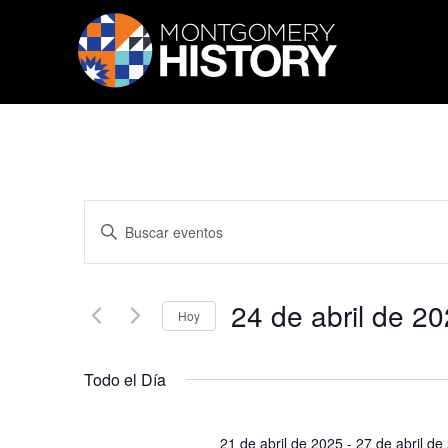
Saltar navegación
Búsqueda
Introduce
y
la
palabra
navegació
clave.
de
Busca
24 de abril de 2
Eventos
vistas
Hoy
para
de
Seleccionar
la
fecha.
palabra
Eventos
Todo el Día
clave.
21 de abril de 2025
-
27 de abril de