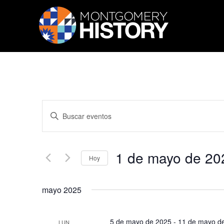
Saltar navegación
Búsqueda
Introduce
y
la
palabra
navegació
clave.
de
Busca
1 de mayo de 20
Eventos
vistas
Hoy
para
de
Seleccionar
la
fecha.
palabra
Eventos
mayo 2025
clave.
5 de mayo de 2025
-
11 de mayo d
LUN