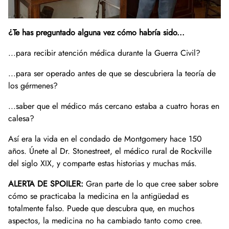
Donar ahora
Bóveda de vídeo
Oficina de Conferenciantes
Preguntas frecuentes
Participa
Donaciones a la Biblioteca y Colecciones Es
Colección de fotografías
Donaciones de colecciones de museos
¿Te has preguntado alguna vez cómo habría sido...
Buscar en
Historia afroamericana
Día Nacional de la Historia
Liderazgo
Cómo donar
Periódicos del condado de Montgomery
...para recibir atención médica durante la Guerra Civil?
English
La historia del condado de Montgomery
Lista
Carreras profesionales
Únase a nuestra lista de correo
Historias orales
Consejo de Administración
Hacer una donación
...para ser operado antes de que se descubriera la teoría de
Centro Mary Kay Harper de Estudios Suburbanos
Calendario
Asistir a un acto
Personal
Únase al Círculo Lilly Stone
los gérmenes?
...saber que el médico más cercano estaba a cuatro horas en
Otros sitios y organizaciones históricos
Eventos destacados
Oportunidades de voluntariado
Dejar un legado
calesa?
Donación de acciones
Así era la vida en el condado de Montgomery hace 150
años. Únete al Dr. Stonestreet, el médico rural de Rockville
Regalos en honor o memoria
del siglo XIX, y comparte estas historias y muchas más.
ALERTA DE SPOILER:
Gran parte de lo que cree saber sobre
cómo se practicaba la medicina en la antigüedad es
totalmente falso. Puede que descubra que, en muchos
aspectos, la medicina no ha cambiado tanto como cree.