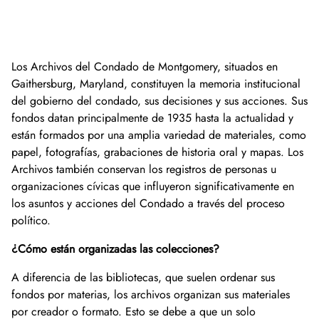
Donar ahora
Bóveda de vídeo
Oficina de Conferenciantes
Preguntas frecuentes
Participa
Donaciones a la Biblioteca y Colecciones Es
Colección de fotografías
Donaciones de colecciones de museos
Buscar en
Historia afroamericana
Día Nacional de la Historia
Liderazgo
Cómo donar
Periódicos del condado de Montgomery
Los Archivos del Condado de Montgomery, situados en
English
La historia del condado de Montgomery
Lista
Carreras profesionales
Únase a nuestra lista de correo
Historias orales
Consejo de Administración
Hacer una donación
Gaithersburg, Maryland, constituyen la memoria institucional
del gobierno del condado, sus decisiones y sus acciones. Sus
Centro Mary Kay Harper de Estudios Suburbanos
Calendario
Asistir a un acto
Personal
Únase al Círculo Lilly Stone
fondos datan principalmente de 1935 hasta la actualidad y
están formados por una amplia variedad de materiales, como
Otros sitios y organizaciones históricos
Eventos destacados
Oportunidades de voluntariado
Dejar un legado
papel, fotografías, grabaciones de historia oral y mapas. Los
Archivos también conservan los registros de personas u
organizaciones cívicas que influyeron significativamente en
Donación de acciones
los asuntos y acciones del Condado a través del proceso
político.
Regalos en honor o memoria
¿Cómo están organizadas las colecciones?
A diferencia de las bibliotecas, que suelen ordenar sus
fondos por materias, los archivos organizan sus materiales
por creador o formato. Esto se debe a que un solo