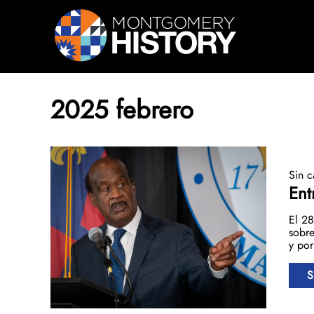
Saltar navegación
2025 febrero
Sin c
Ent
El 28
sobre
y por
S