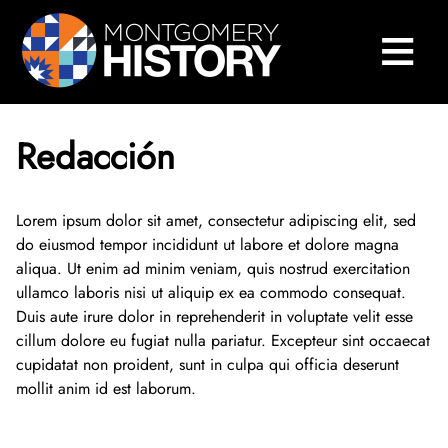
×
Saltar navegación
≡
Cerrar Menú
Inicio
Centro de Historia de Montgomery
Redacción
Biblioteca y colecciones
Museos y exposiciones
Buscar en nuestras colecciones
Lorem ipsum dolor sit amet, consectetur adipiscing elit, sed
do eiusmod tempor incididunt ut labore et dolore magna
aliqua. Ut enim ad minim veniam, quis nostrud exercitation
Historia del condado
Biblioteca de Investigación Sween
Museos
ullamco laboris nisi ut aliquip ex ea commodo consequat.
Duis aute irure dolor in reprehenderit in voluptate velit esse
Eventos y programas
Colecciones digitales
Exposiciones en línea
Explorar la historia del condado
Acerca de la Biblioteca Sween
cillum dolore eu fugiat nulla pariatur. Excepteur sint occaecat
cupidatat non proident, sunt in culpa qui officia deserunt
Acerca de
Colecciones de museos
Exposiciones anteriores
250 aniversario del condado de Montgomery
Conversaciones sobre Historia
Visite la biblioteca
Acerca de las colecciones digitales
mollit anim id est laborum.
Participa
Archivos del condado de Montgomery
Exposiciones temporales
Historias orales
2025 Conferencia de Historia del Condado de 
Quiénes somos
Servicios de investigación y escaneado
Repositorio digital
Acerca de las colecciones del museo